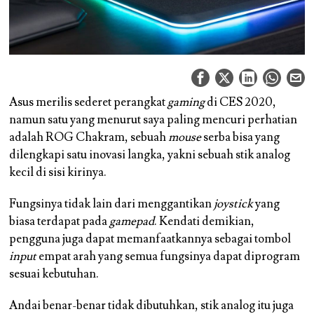
Asus merilis sederet perangkat
gaming
di CES 2020,
namun satu yang menurut saya paling mencuri perhatian
adalah ROG Chakram, sebuah
mouse
serba bisa yang
dilengkapi satu inovasi langka, yakni sebuah stik analog
kecil di sisi kirinya.
Fungsinya tidak lain dari menggantikan
joystick
yang
biasa terdapat pada
gamepad
. Kendati demikian,
pengguna juga dapat memanfaatkannya sebagai tombol
input
empat arah yang semua fungsinya dapat diprogram
sesuai kebutuhan.
Andai benar-benar tidak dibutuhkan, stik analog itu juga