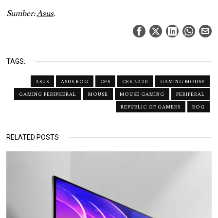
Sumber:
Asus
.
TAGS:
ASUS
ASUS ROG
CES
CES 2020
GAMING MOUSE
GAMING PERIPHERAL
MOUSE
MOUSE GAMING
PERIFERAL
REPUBLIC OF GAMERS
ROG
RELATED POSTS