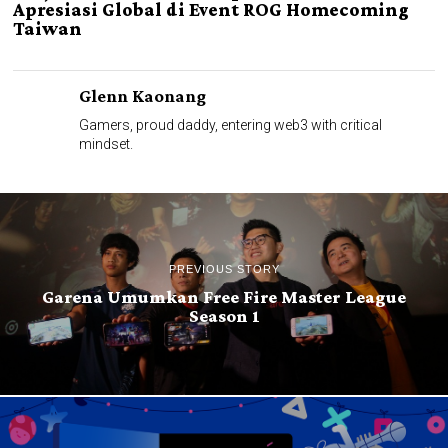
Apresiasi Global di Event ROG Homecoming
Taiwan
Glenn Kaonang
Gamers, proud daddy, entering web3 with critical
mindset.
PREVIOUS STORY
Garena Umumkan Free Fire Master League
Season 1