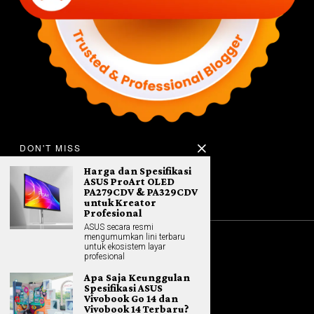
DON'T MISS
Harga dan Spesifikasi
ASUS ProArt OLED
PA279CDV & PA329CDV
untuk Kreator
Profesional
ASUS secara resmi
mengumumkan lini terbaru
untuk ekosistem layar
©
2026
All rights reserved. Hybrid.co.id
profesional
Apa Saja Keunggulan
Spesifikasi ASUS
Vivobook Go 14 dan
GADGET
Vivobook 14 Terbaru?