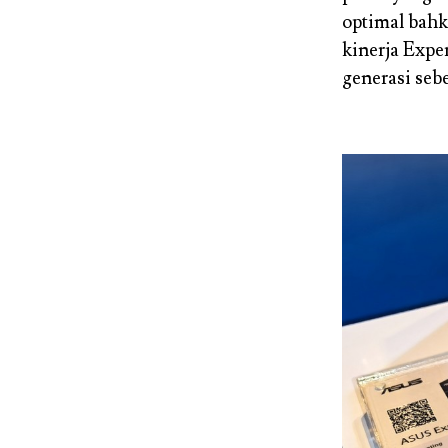
optimal bah
kinerja Expe
generasi seb