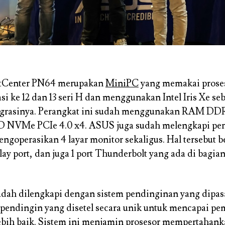
tCenter PN64 merupakan
MiniPC
yang memakai proses
si ke 12 dan 13 seri H dan menggunakan Intel Iris Xe se
ntegrasinya. Perangkat ini sudah menggunakan RAM D
 NVMe PCIe 4.0 x4. ASUS juga sudah melengkapi per
engoperasikan 4 layar monitor sekaligus. Hal tersebut b
ay port, dan juga 1 port Thunderbolt yang ada di bagia
udah dilengkapi dengan sistem pendinginan yang dipa
 pendingin yang disetel secara unik untuk mencapai p
ebih baik. Sistem ini menjamin prosesor mempertahank