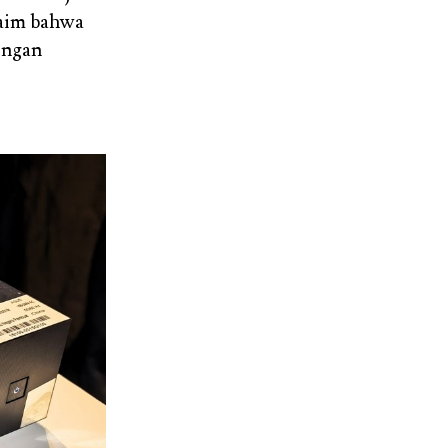
laim bahwa
engan