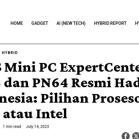
HOME
GADGET
AI (NEW TECH)
HYBRID REPORT
H
·
HYBRID
 Mini PC ExpertCent
 dan PN64 Resmi Had
nesia: Pilihan Proses
atau Intel
1 min read
July 14, 2023