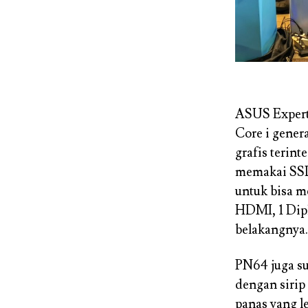
ASUS Exper
Core i genera
grafis teri
memakai SSD
untuk bisa m
HDMI, 1 Dipl
belakangnya.
PN64 juga s
dengan sirip
panas yang l