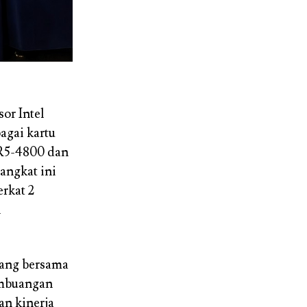
or Intel
bagai kartu
DR5-4800 dan
angkat ini
erkat 2
n
sang bersama
embuangan
an kinerja