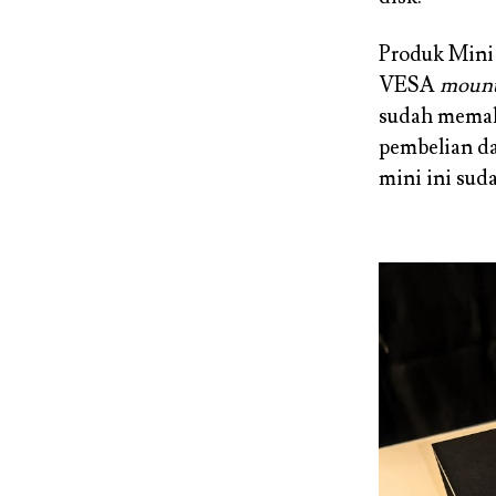
Produk Mini 
VESA
mount
sudah memaka
pembelian da
mini ini sud