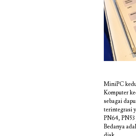
MiniPC kedu
Komputer kec
sebagai dapu
terintegrasi
PN64, PN53 
Bedanya adal
disk.