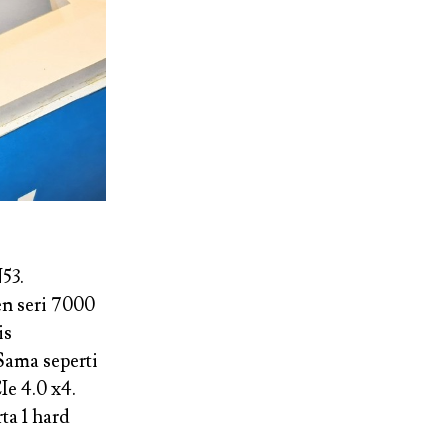
53.
n seri 7000
is
Sama seperti
e 4.0 x4.
ta 1 hard