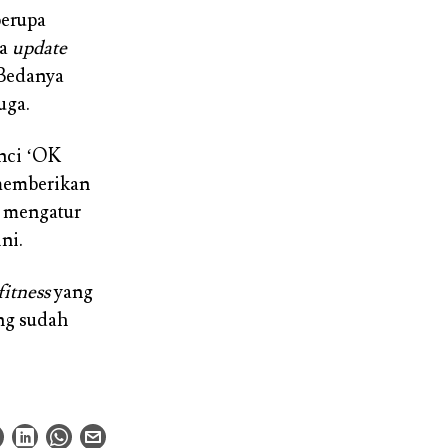
berupa
ya
update
 Bedanya
uga.
unci ‘OK
 memberikan
, mengatur
ni.
fitness
yang
ang sudah