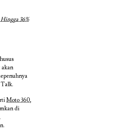
i Hingga 36%
khusus
 akan
 sepenuhnya
Talk.
rti
Moto 360
,
umkan di
,
n.