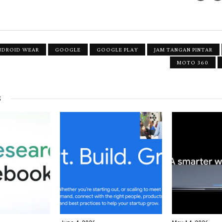
NDROID WEAR
GOOGLE
GOOGLE PLAY
JAM TANGAN PINTAR
MOTO 360
S