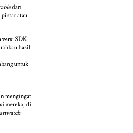
able
dari
pintar atau
n versi SDK
uahkan hasil
mbang untuk
an mengingat
i mereka, di
artwatch