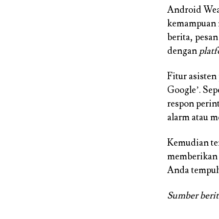
Android Wear
kemampuan 
berita, pesan
dengan
plat
Fitur asiste
Google’. Sepe
respon perin
alarm atau m
Kemudian te
memberikan i
Anda tempuh 
Sumber beri