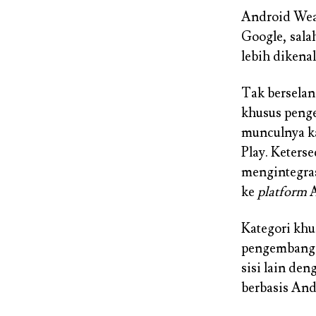
Android Wear
Google, sala
lebih dikena
Tak berselan
khusus peng
munculnya ka
Play. Keter
mengintegras
ke
platform
A
Kategori kh
pengembang 
sisi lain de
berbasis And