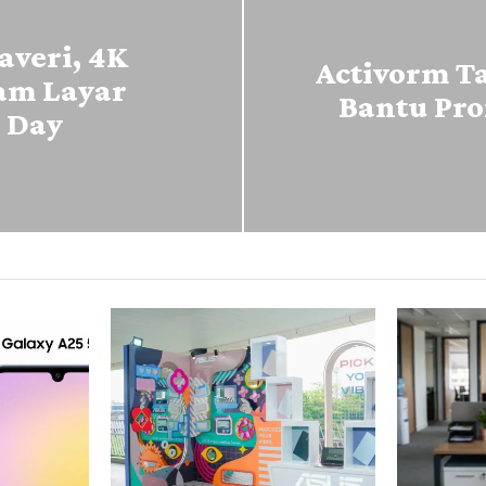
veri, 4K
Activorm T
am Layar
Bantu Pr
 Day