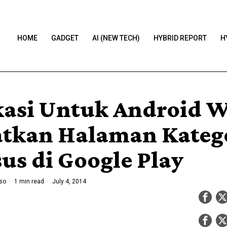
HOME
GADGET
AI (NEW TECH)
HYBRID REPORT
H
kasi Untuk Android 
tkan Halaman Kateg
us di Google Play
so
1 min read
July 4, 2014