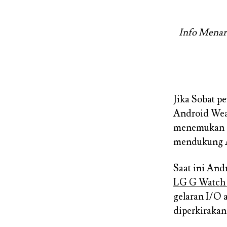
Info Menar
Jika Sobat p
Android Wear
menemukan di
mendukung A
Saat ini And
LG G Watch 
gelaran I/O 
diperkirakan