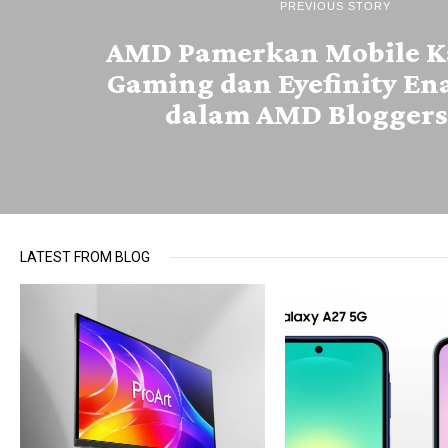
PREVIOUS STORY
AMD Pamerkan Mobile Ka
Gaming dan Eyefinity En
dalam AMD Bloggers
LATEST FROM BLOG