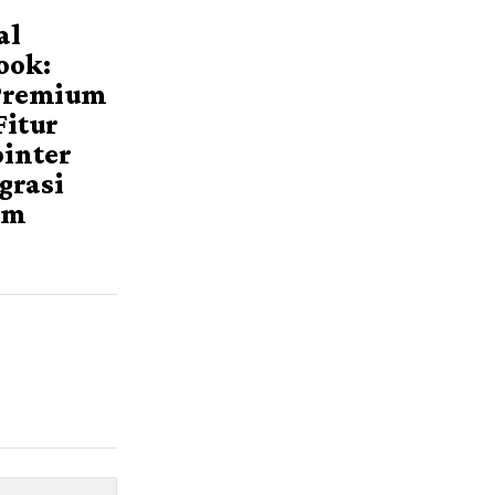
al
ook:
Premium
Fitur
ointer
grasi
em