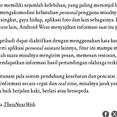
 memiliki sejumlah kelebihan, yang paling menonjol 
mengakomodasi kebutuhan
personal
pengguna misaln
 singkat, gaya hidup, aplikasi foto dan lain sebagainya.
form
lain, Android Wear menyajikan informasi saat itu j
n pribadi dapat diaktifkan dengan menggunakan kata k
rti aplikasi
personal asistant
lainnya, fitur ini mampu
tah suara misalnya mengirim pesan, memesan restoran
endapatkan informasi hasil pertandingan olahraga terki
rtanam pula sistem pendukung kesehatan dan pencatat
nformasi secara cepat dan
real time
, misalnya jarak y
baik berjalan kaki, berlari atau bersepeda.
ta
ThenNextWeb
.