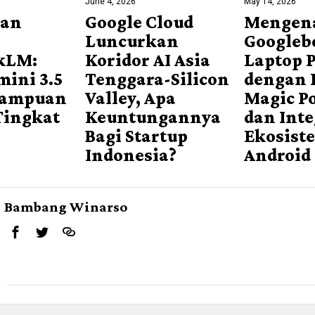
June 4, 2026
May 14, 2026
uan
Google Cloud
Mengen
Luncurkan
Googleb
kLM:
Koridor AI Asia
Laptop 
ini 3.5
Tenggara-Silicon
dengan 
mampuan
Valley, Apa
Magic P
Tingkat
Keuntungannya
dan Inte
Bagi Startup
Ekosist
Indonesia?
Android
Bambang Winarso