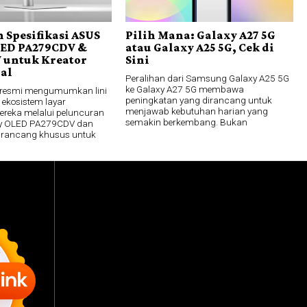
 Spesifikasi ASUS
Pilih Mana: Galaxy A27 5G
LED PA279CDV &
atau Galaxy A25 5G, Cek di
 untuk Kreator
Sini
nal
Peralihan dari Samsung Galaxy A25 5G
ke Galaxy A27 5G membawa
 resmi mengumumkan lini
peningkatan yang dirancang untuk
 ekosistem layar
menjawab kebutuhan harian yang
mereka melalui peluncuran
semakin berkembang. Bukan
lay OLED PA279CDV dan
irancang khusus untuk