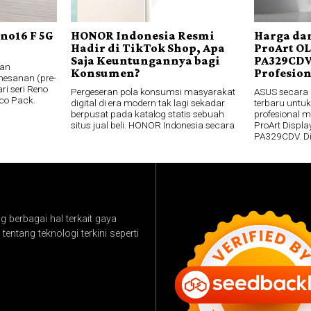
no16 F 5G
HONOR Indonesia Resmi
Harga dan
Hadir di TikTok Shop, Apa
ProArt O
Saja Keuntungannya bagi
PA329CDV
an
Konsumen?
Profesio
esanan (pre-
ri seri Reno
Pergeseran pola konsumsi masyarakat
ASUS secara
co Pack.
digital di era modern tak lagi sekadar
terbaru untuk
berpusat pada katalog statis sebuah
profesional 
situs jual beli. HONOR Indonesia secara
ProArt Disp
PA329CDV. D
 berbagai hal terkait gaya
tentang teknologi terkini seperti