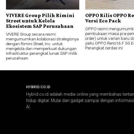
VIVERE Group Pilih Rimini
OPPO Rilis OPPO Re
Street untuk Kelola
Versi Eco Pack
Ekosistem SAP Perusahaan
OPPO resmi mengumumk
pembukaan masa pra-pem
VIVERE Group secara resmi
order) untuk varian baru da
mengumumkan kolaborasi strategisnya
yaitu OPPO Reno16 F 5G E
dengan Rimini Street, Inc. untuk
Perangkat cerdas ini
mengelola dan memperkuat dukungan
infrastruktur perangkat lunak SAP milik
perusahaan.
HYBRID.CO.ID
Hybrid.co.id adalah media online yang membahas tentang
hidup digital. Mulai dari gadget sampai dengan informasi 
AI.