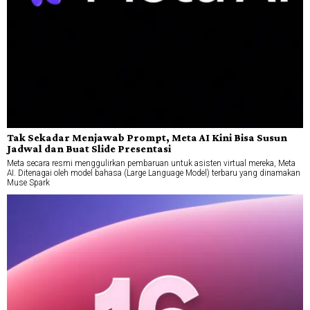
Tak Sekadar Menjawab Prompt, Meta AI Kini Bisa Susun
Jadwal dan Buat Slide Presentasi
Meta secara resmi menggulirkan pembaruan untuk asisten virtual mereka, Meta
AI. Ditenagai oleh model bahasa (Large Language Model) terbaru yang dinamakan
Muse Spark