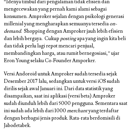
“Idenya timbul dari pengalaman tidak efisien dan
mengecewakan yang pernah kami alami sebagai
konsumen. Amproker sejalan dengan psikologi generasi
millenial yang mengharapkan semuanya tersedia
on-
demand
. Shopping dengan Amproker jauh lebih efisien
dan lebih bergaya. Cukup
posting
apa yang ingin kita beli
dan tidak perlu lagi repot mencari penjual,
membandingkan harga, atau rumit bernegosiasi,” ujar
Eron Young selaku Co-Founder Amporker.
Versi Andoroid untuk Amproker sudah tersedia sejak
Desember 2017 lalu, sedangkan untuk versi iOS sudah
dirilis sejak awal Januari ini. Dari data statistik yang
disampaikan, saat ini aplikasi (versi beta) Amproker
sudah diunduh lebih dari 5000 pengguna. Sementara saat
ini sudah ada lebih dari 1000
merchant
yang terdaftar
dengan berbagai jenis produk. Rata-rata berdomisili di
Jabodetabek.