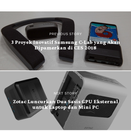
PREVIOUS STORY
3 Proyek Inovatif Samsung C-Lab yang Akan
Dipamerkan di CES 2018
NEXT STORY
Zotac Luncurkan Dua Sasis GPU Eksternal
untuk Laptop dan Mini PC