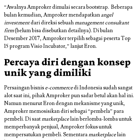
“Awalnya Amproker dimulai secara bootstrap. Beberapa
bulan kemudian, Amproker mendapatkan
angel
investment
dari direksi sebuah
management consultant
firm
(belum bisa disebutkan detailnya). Di bulan
Desember 2017, Amproker terpilih sebagai peserta Top
15 program Visio Incubator,” lanjut Eron.
Percaya diri dengan konsep
unik yang dimiliki
Persaingan bisnis
e-commerce
di Indonesia sudah sangat
alot saat ini, pihak Amproker pun sadar betul akan hal ini.
Namun menurut Eron dengan mekanisme yang unik,
Amproker memosisikan diri sebagai “pembela” para
pembeli. Di saat
marketplace
lain berlomba-lomba untuk
memperbanyak penjual, Amproker fokus untuk
mempersatukan pembeli. Sementara
marketplace
lain