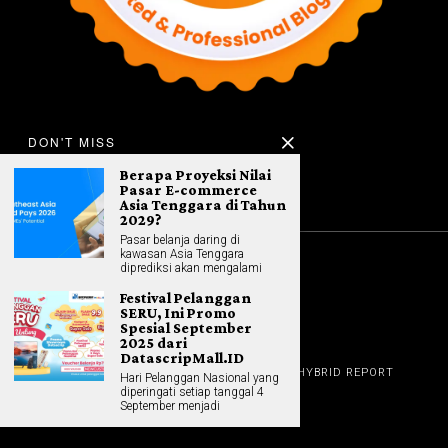
DON'T MISS
Berapa Proyeksi Nilai
Pasar E-commerce
Asia Tenggara di Tahun
2029?
Pasar belanja daring di
kawasan Asia Tenggara
diprediksi akan mengalami
©
2026
All rights reserved. Hybrid.co.id
Festival Pelanggan
SERU, Ini Promo
Spesial September
2025 dari
GADGET
DatascripMall.ID
HOME
REVIEW
GAME NEWS
AI (NEW TECH)
HYBRID REPORT
Hari Pelanggan Nasional yang
HYBRID LIFESTYLE
ABOUT
diperingati setiap tanggal 4
HOME APPLIANCES
CONTACT
September menjadi