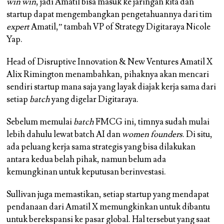
win win
, jadi Amatil bisa masuk ke jaringan kita dan
startup dapat mengembangkan pengetahuannya dari tim
expert
Amatil,” tambah VP of Strategy Digitaraya Nicole
Yap.
Head of Disruptive Innovation & New Ventures Amatil X
Alix Rimington menambahkan, pihaknya akan mencari
sendiri startup mana saja yang layak diajak kerja sama dari
setiap
batch
yang digelar Digitaraya.
Sebelum memulai
batch
FMCG ini, timnya sudah mulai
lebih dahulu lewat batch AI dan
women founders
. Di situ,
ada peluang kerja sama strategis yang bisa dilakukan
antara kedua belah pihak, namun belum ada
kemungkinan untuk keputusan berinvestasi.
Sullivan juga memastikan, setiap startup yang mendapat
pendanaan dari Amatil X memungkinkan untuk dibantu
untuk berekspansi ke pasar global. Hal tersebut yang saat