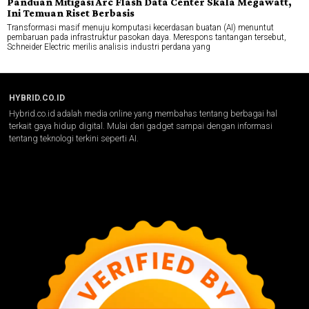
Panduan Mitigasi Arc Flash Data Center Skala Megawatt,
Ini Temuan Riset Berbasis
Transformasi masif menuju komputasi kecerdasan buatan (AI) menuntut
pembaruan pada infrastruktur pasokan daya. Merespons tantangan tersebut,
Schneider Electric merilis analisis industri perdana yang
HYBRID.CO.ID
Hybrid.co.id adalah media online yang membahas tentang berbagai hal
terkait gaya hidup digital. Mulai dari gadget sampai dengan informasi
tentang teknologi terkini seperti AI.