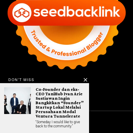
DON'T MISS
Co-Founder dan eks-
CEO TaniHub Ivan Arie
Sustiawan Ingin
Bangkitkan “Founder”
Startup Lokal Melalui
Perusahaan Modal
Ventura Tunnelerate
“Someday I would like to give
©
2026
All rights reserved. Hybrid.co.id
back to the community.”