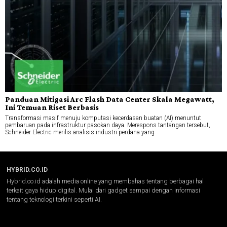
Panduan Mitigasi Arc Flash Data Center Skala Megawatt,
Ini Temuan Riset Berbasis
Transformasi masif menuju komputasi kecerdasan buatan (AI) menuntut
pembaruan pada infrastruktur pasokan daya. Merespons tantangan tersebut,
Schneider Electric merilis analisis industri perdana yang
HYBRID.CO.ID
Hybrid.co.id adalah media online yang membahas tentang berbagai hal
terkait gaya hidup digital. Mulai dari gadget sampai dengan informasi
tentang teknologi terkini seperti AI.