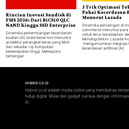
3 Trik Optimasi To
Pakai Kecerdasan 
Rincian Inovasi Sandisk di
Menurut Lazada
FMS 2026: Dari BiCS10 QLC
NAND hingga SSD Enterprise
Dinamika persaingan di ind
commerce menuntut para 
Dinamika perkembangan kecerdasan
untuk terus beradaptasi d
buatan (AI) skala besar kini menuntut
teknologi terkini. Lazada I
arsitektur perangkat keras yang lebih
mengumumkan integrasi f
dari sekadar cip komputasi
kecerdasan artifisial (AI)
berkecepatan tinggi. Merespons
tantangan
HYBRID.CO.ID
Hybrid.co.id adalah media online yang membahas tentang
hidup digital. Mulai dari gadget sampai dengan informasi 
AI.