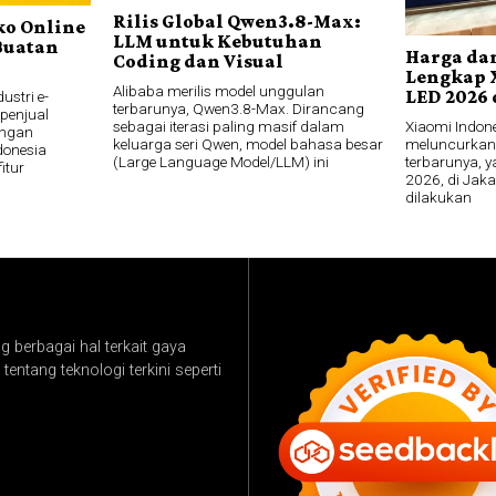
Rilis Global Qwen3.8-Max:
ko Online
LLM untuk Kebutuhan
Buatan
Harga dan
Coding dan Visual
Lengkap 
Alibaba merilis model unggulan
LED 2026 
ustri e-
terbarunya, Qwen3.8-Max. Dirancang
penjual
Xiaomi Indon
sebagai iterasi paling masif dalam
engan
meluncurkan j
keluarga seri Qwen, model bahasa besar
ndonesia
terbarunya, y
(Large Language Model/LLM) ini
itur
2026, di Jaka
dilakukan
 berbagai hal terkait gaya
tentang teknologi terkini seperti