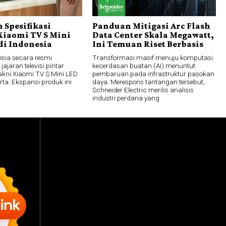
 Spesifikasi
Panduan Mitigasi Arc Flash
Xiaomi TV S Mini
Data Center Skala Megawatt,
di Indonesia
Ini Temuan Riset Berbasis
esia secara resmi
Transformasi masif menuju komputasi
ajaran televisi pintar
kecerdasan buatan (AI) menuntut
akni Xiaomi TV S Mini LED
pembaruan pada infrastruktur pasokan
rta. Ekspansi produk ini
daya. Merespons tantangan tersebut,
Schneider Electric merilis analisis
industri perdana yang