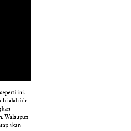
eperti ini.
h ialah ide
gkan
an. Walaupun
tap akan