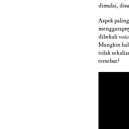
dimulai, di
Aspek paling
menggarapnya
dibekali
voic
Mungkin hal 
tidak sekal
tersebut?