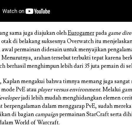
ang sama juga diajukan oleh
Eurogamer
pada
game dire
 otak di belakang suksesnya Overwatch itu menjelaska
 awal permainan didesain untuk menyajikan pengala
. Menurutnya, arahan tersebut terbukti tepat karena ber
ch berhasil menghimpun lebih dari 35 juta pemain di se
u, Kaplan mengakui bahwa timnya memang juga sangat
 mode PvE atau
player versus environment
. Melalui
gam
eveloper
jadi lebih mudah menghidangkan elemen cerita
gat berpengalaman dalam menggarap PvE, sudah mereka
ikan di bagian
campaign
permainan StarCraft serta di
alam World of Warcraft.