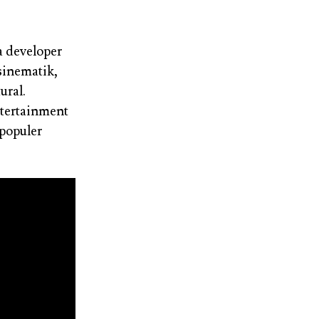
a developer
sinematik,
ural.
ntertainment
populer