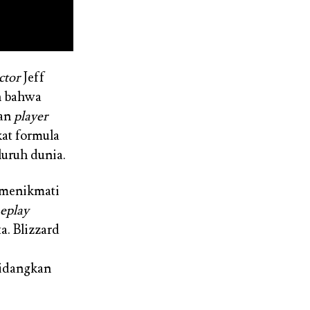
ctor
Jeff
n bahwa
man
player
kat formula
luruh dunia.
 menikmati
eplay
. Blizzard
hidangkan