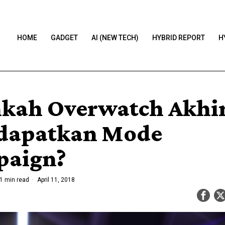
HOME
GADGET
AI (NEW TECH)
HYBRID REPORT
H
kah Overwatch Akhi
dapatkan Mode
aign?
1 min read
April 11, 2018