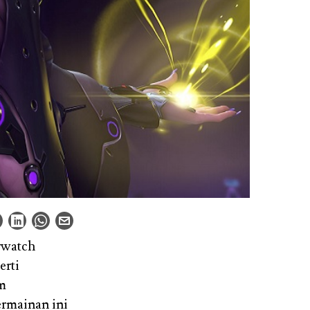
rwatch
erti
im
ermainan ini