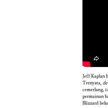
Jeff Kaplan b
Ternyata,
de
cemerlang, t
permainan ba
Blizzard be