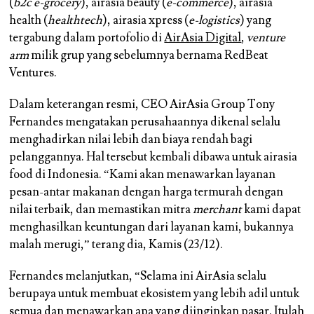
(
b2c e-grocery
), airasia beauty (
e-commerce
), airasia
health (
healthtech
), airasia xpress (
e-logistics
) yang
tergabung dalam portofolio di
AirAsia Digital
,
venture
arm
milik grup yang sebelumnya bernama RedBeat
Ventures.
Dalam keterangan resmi, CEO AirAsia Group Tony
Fernandes mengatakan perusahaannya dikenal selalu
menghadirkan nilai lebih dan biaya rendah bagi
pelanggannya. Hal tersebut kembali dibawa untuk airasia
food di Indonesia. “Kami akan menawarkan layanan
pesan-antar makanan dengan harga termurah dengan
nilai terbaik, dan memastikan mitra
merchant
kami dapat
menghasilkan keuntungan dari layanan kami, bukannya
malah merugi,” terang dia, Kamis (23/12).
Fernandes melanjutkan, “Selama ini AirAsia selalu
berupaya untuk membuat ekosistem yang lebih adil untuk
semua dan menawarkan apa yang diinginkan pasar. Itulah