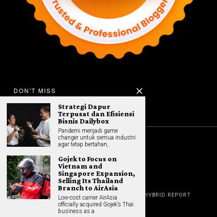
DON'T MISS
Strategi Dapur
Terpusat dan Efisiensi
Bisnis Dailybox
Pandemi menjadi game
changer untuk semua industri
agar tetap bertahan,
©
2026
All rights reserved. Hybrid.co.id
Gojek to Focus on
Vietnam and
Singapore Expansion,
Selling Its Thailand
Branch to AirAsia
GADGET
HOME
REVIEW
GAME NEWS
AI (NEW TECH)
HYBRID REPORT
Low-cost carrier AirAsia
HYBRID LIFESTYLE
ABOUT
officially acquired Gojek’s Thai
HOME APPLIANCES
CONTACT
business as a