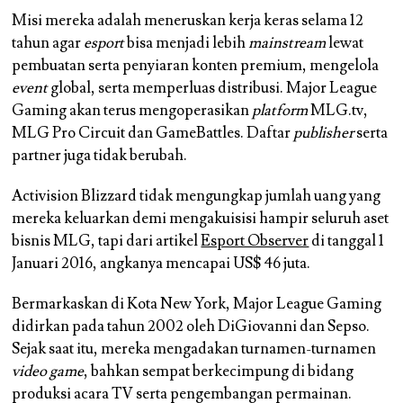
Misi mereka adalah meneruskan kerja keras selama 12
tahun agar
esport
bisa menjadi lebih
mainstream
lewat
pembuatan serta penyiaran konten premium, mengelola
event
global, serta memperluas distribusi. Major League
Gaming akan terus mengoperasikan
platform
MLG.tv,
MLG Pro Circuit dan GameBattles. Daftar
publisher
serta
partner juga tidak berubah.
Activision Blizzard tidak mengungkap jumlah uang yang
mereka keluarkan demi mengakuisisi hampir seluruh aset
bisnis MLG, tapi dari artikel
Esport Observer
di tanggal 1
Januari 2016, angkanya mencapai US$ 46 juta.
Bermarkaskan di Kota New York, Major League Gaming
didirkan pada tahun 2002 oleh DiGiovanni dan Sepso.
Sejak saat itu, mereka mengadakan turnamen-turnamen
video game
, bahkan sempat berkecimpung di bidang
produksi acara TV serta pengembangan permainan.