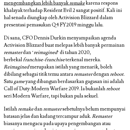
mengembangkan lebih banyak
remake
karena respons
khalayak terhadap Resident Evil 2 sangat positif. Kali ini
hal senada diungkap oleh Activision Blizzard dalam
presentasi pemasukan Q4 FY2019 minggu lalu.
Di sana, CFO Dennis Durkin menyampaikan agenda
Activision Blizzard buat melepas lebih banyak permainan
remaster
dan ‘
reimagined
‘ di tahun 2020,
berbekal
franchise-franchise
terkenal mereka.
Reimagined
merupakan istilah yang menarik, boleh
dibilang sebagai titik temu antara
remaster
dengan
reboot
.
Satu
game
yang dibangun berdasarkan gagasan ini adalah
Call of Duty: Modern Warfare 2019. Ia bukanlah
reboot
seri Modern Warfare, tapi bukan pula sekuel.
Istilah
remake
dan
remaster
sebetulnya belum mempunyai
batasan jelas dan kadang tercampur aduk.
Remaster
biasanya mengacu pada upaya pengembangan atau