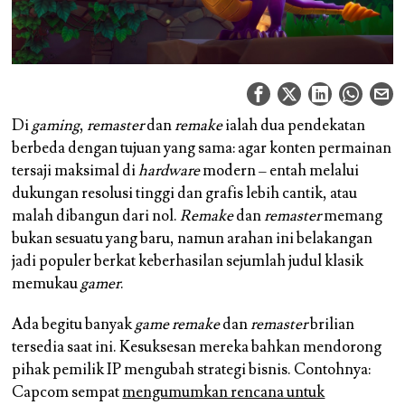
Di
gaming
,
remaster
dan
remake
ialah dua pendekatan
berbeda dengan tujuan yang sama: agar konten permainan
tersaji maksimal di
hardware
modern – entah melalui
dukungan resolusi tinggi dan grafis lebih cantik, atau
malah dibangun dari nol.
Remake
dan
remaster
memang
bukan sesuatu yang baru, namun arahan ini belakangan
jadi populer berkat keberhasilan sejumlah judul klasik
memukau
gamer
.
Ada begitu banyak
game remake
dan
remaster
brilian
tersedia saat ini. Kesuksesan mereka bahkan mendorong
pihak pemilik IP mengubah strategi bisnis. Contohnya:
Capcom sempat
mengumumkan rencana untuk