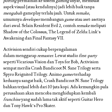
porting
permainan ke sistem
gaming
anyar, membuat
aspek visual (atau kendalinya) jadi lebih baik tanpa
mengubah
gameplay terlalu jauh. Untuk
remake
,
umumnya
developer
membangun
game
atau aset-asetnya
dari awal. Selain Resident Evil 2, contoh
remake
meliputi
Shadow of the Colossus, The Legend of Zelda: Link’s
Awakening dan Final Fantasy VII.
Activision sendiri cukup berpengalaman
dalam menggarap
remaster
. Lewat studio
first-party
seperti Vicarious Vision dan Toys for Bob, Activision
sempat merilis Crash Bandicoot N. Sane Trilogy serta
Spyro Reignited Trilogy. Animo
gamer
terhadap
keduanya sangat baik, Crash Bandicoot N. Sane Trilogy
bahkan terjual lebih dari 10 juta kopi. Ada kemungkin pula
perusahaan akan mencoba menghidupkan kembali
franchise
yang sudah lama tak aktif seperti Guitar Hero
dan Tony Hawk’s Pro Skater.