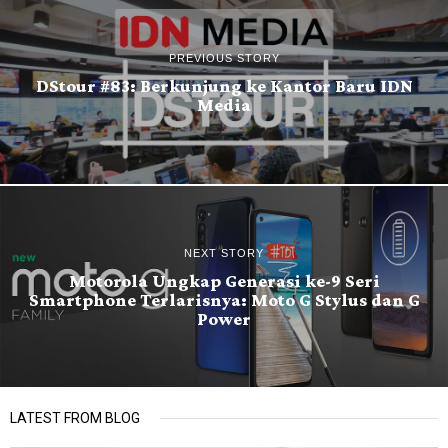
PREVIOUS STORY
DStour #83: Berkunjung ke Kantor Baru IDN
Media
NEXT STORY
Motorola Ungkap Generasi ke-9 Seri
Smartphone Terlarisnya: Moto G Stylus dan G
Power
LATEST FROM BLOG