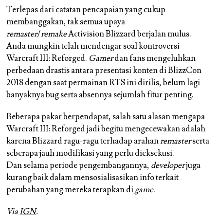
Terlepas dari catatan pencapaian yang cukup
membanggakan, tak semua upaya
remaster
/
remake
Activision Blizzard berjalan mulus.
Anda mungkin telah mendengar soal kontroversi
Warcraft III: Reforged.
Gamer
dan fans mengeluhkan
perbedaan drastis antara presentasi konten di BlizzCon
2018 dengan saat permainan RTS ini dirilis, belum lagi
banyaknya bug serta absennya sejumlah fitur penting.
Beberapa
pakar berpendapat
, salah satu alasan mengapa
Warcraft III: Reforged jadi begitu mengecewakan adalah
karena Blizzard ragu-ragu terhadap arahan
remaster
serta
seberapa jauh modifikasi yang perlu dieksekusi.
Dan selama periode pengembangannya,
developer
juga
kurang baik dalam mensosialisasikan info terkait
perubahan yang mereka terapkan di
game
.
Via
IGN
.