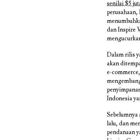
senilai $5 jut
perusahaan,
menumbuhkan
dan Inspire 
mengucurkan 
Dalam rilis 
akan ditempa
e-commerce,
mengembangk
penyimpanan.
Indonesia ya
Sebelumnya
lalu, dan men
pendanaan y