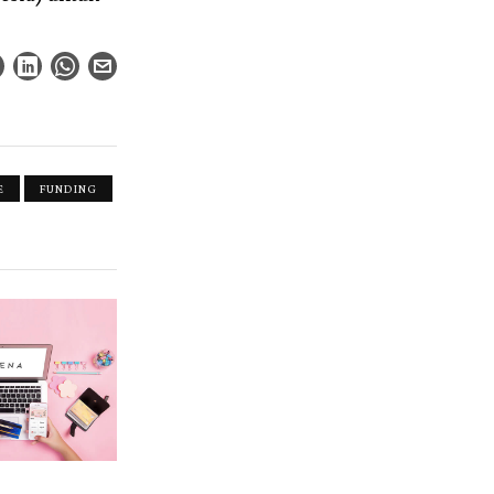
E
FUNDING