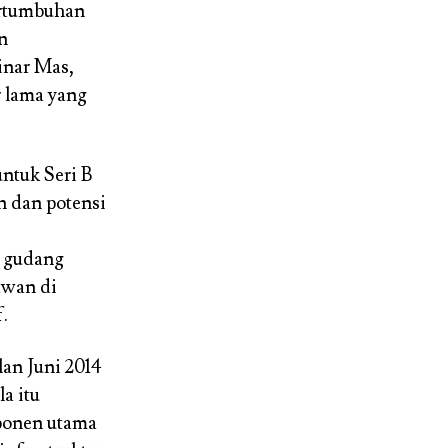
ertumbuhan
n
inar Mas,
r lama yang
ntuk Seri B
n dan potensi
n gudang
awan di
.
an Juni 2014
a itu
ponen utama