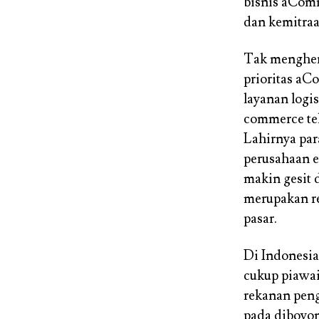
bisnis aComm
dan kemitraa
Tak mengher
prioritas aC
layanan logis
commerce tel
Lahirnya par
perusahaan 
makin gesit 
merupakan r
pasar.
Di Indonesi
cukup piawai
rekanan peng
pada diboyo