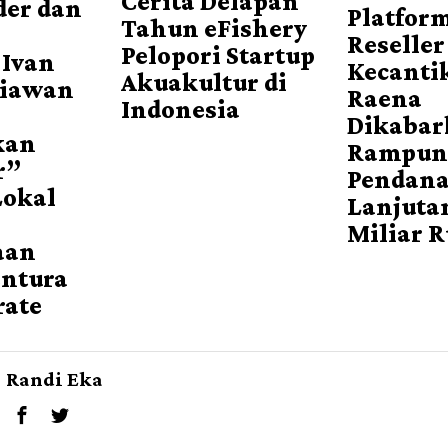
Cerita Delapan
der dan
Platfor
Tahun eFishery
Reseller
Pelopori Startup
 Ivan
Kecanti
Akuakultur di
tiawan
Raena
Indonesia
Dikaba
kan
Rampun
r”
Pendan
Lokal
Lanjuta
Miliar 
aan
entura
rate
Randi Eka