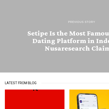
PREVIOUS STORY
Setipe Is the Most Famou
Dating Platform in Ind
Nusaresearch Clai
LATEST FROM BLOG