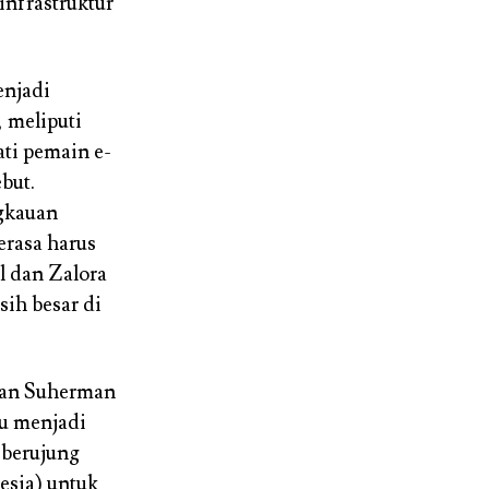
infrastruktur
enjadi
 meliputi
ti pemain e-
but.
ngkauan
rasa harus
l dan Zalora
ih besar di
ian Suherman
lu menjadi
 berujung
sia) untuk