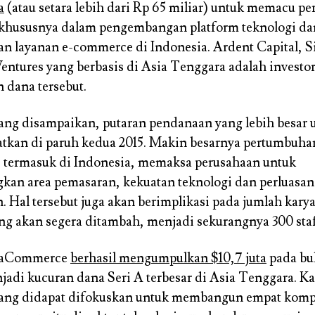
a
(atau setara lebih dari Rp 65 miliar) untuk memacu p
 khususnya dalam pengembangan platform teknologi da
 layanan e-commerce di Indonesia. Ardent Capital, S
Ventures yang berbasis di Asia Tenggara adalah investo
dana tersebut.
yang disampaikan, putaran pendanaan yang lebih besar u
tkan di paruh kedua 2015. Makin besarnya pertumbuha
 termasuk di Indonesia, memaksa perusahaan untuk
an area pemasaran, kekuatan teknologi dan perluasa
 Hal tersebut juga akan berimplikasi pada jumlah kary
ng akan segera ditambah, menjadi sekurangnya 300 staf
 aCommerce
berhasil mengumpulkan $10,7 juta
pada bul
jadi kucuran dana Seri A terbesar di Asia Tenggara. Kal
ang didapat difokuskan untuk membangun empat kom