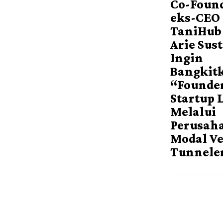
Co-Foun
eks-CEO
TaniHub
Arie Sus
Ingin
Bangkit
“Founde
Startup 
Melalui
Perusah
Modal V
Tunnele