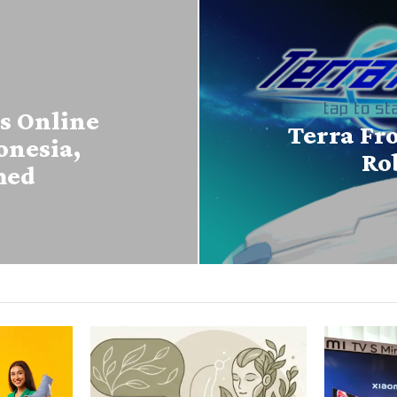
s Online
Terra Fr
onesia,
Ro
med