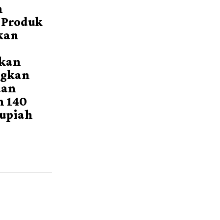
m
 Produk
kan
rkan
gkan
aan
n 140
Rupiah