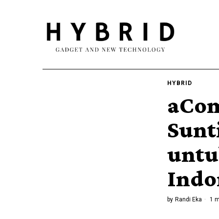
HYBRID
aCom
Sunt
untu
Indo
by
Randi Eka
1 m