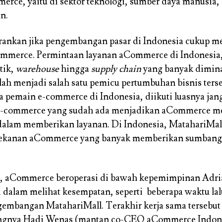
erce, yaitu di sektor teknologi, sumber daya manusia, 
n.
ankan jika pengembangan pasar di Indonesia cukup m
ommerce. Permintaan layanan aCommerce di Indonesia,
tik,
warehouse
hingga
supply chain
yang banyak dimina
ah menjadi salah satu pemicu pertumbuhan bisnis terse
a pemain e-commerce di Indonesia, diikuti luasnya ja
e-commerce yang sudah ada menjadikan aCommerce me
dalam memberikan layanan. Di Indonesia, MatahariMal
ekanan aCommerce yang banyak memberikan sumbangs
a, aCommerce beroperasi di bawah kepemimpinan Adr
 dalam melihat kesempatan, seperti beberapa waktu la
embangan MatahariMall. Terakhir kerja sama tersebut
ngnya Hadi Wenas (mantan co-CEO aCommerce Indone