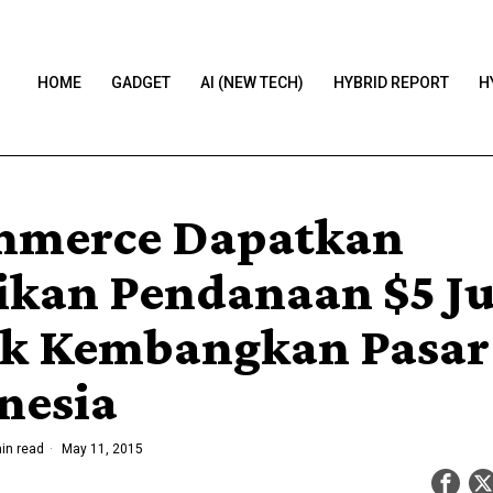
HOME
GADGET
AI (NEW TECH)
HYBRID REPORT
H
merce Dapatkan
ikan Pendanaan $5 Ju
k Kembangkan Pasar
nesia
in read
May 11, 2015