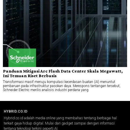
Panduan Mitigasi Arc Flash Data Center Skala Megawatt,
Ini Temuan Riset Berbasis
Transformasi masif menuju komputasi kecerdasan buatan (AI) menuntut
pembaruan pada infrastruktur pasokan daya. Merespons tantangan tersebut,
Schneider Electric merilis analisis industri perdana yang
HYBRID.CO.ID
Hybrid.co.id adalah media online yang membahas tentang berbagai hal
terkait gaya hidup digital. Mulai dari gadget sampai dengan informasi
tentang teknologi terkini seperti AI.