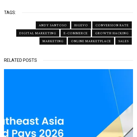
TAGS:
ANDY SANTOSO
BIGEVO
CONVERSION RATE
DIGITAL MARKETING
E-COMMERCE
GROWTH HACKING
MARKETING
ONLINE MARKETPLACE
SALES
RELATED POSTS